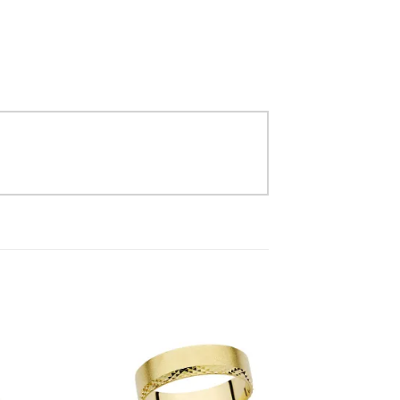
to
Add to
ist
Wishlist