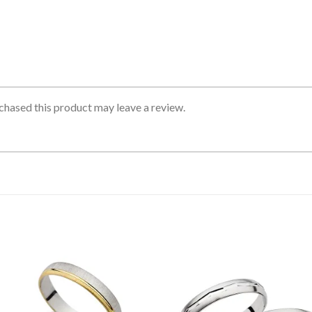
hased this product may leave a review.
Add to
Add 
Wishlist
Wishl