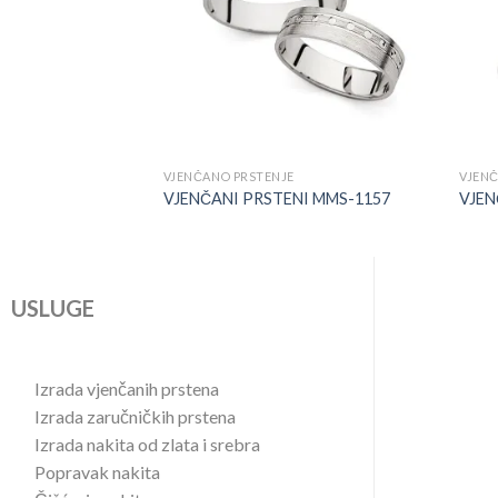
+
+
VJENČANO PRSTENJE
VJENČ
NI MMS-1173
VJENČANI PRSTENI MMS-1157
VJEN
USLUGE
U
Izrada vjenčanih prstena
Izrada zaručničkih prstena
Izrada nakita od zlata i srebra
Popravak nakita