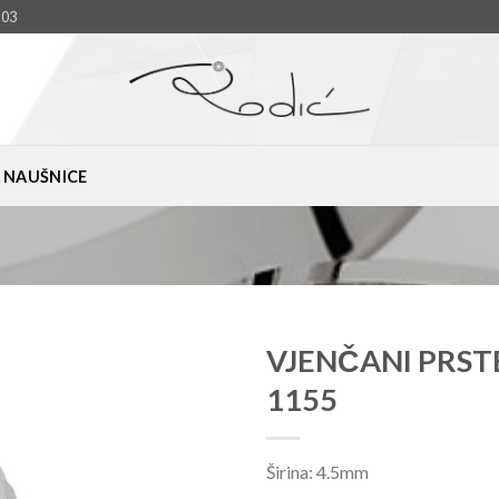
903
NAUŠNICE
VJENČANI PRST
1155
Add to
Wishlist
Širina: 4.5mm